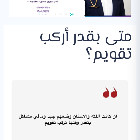
متى بقدر أركب
تقويم؟