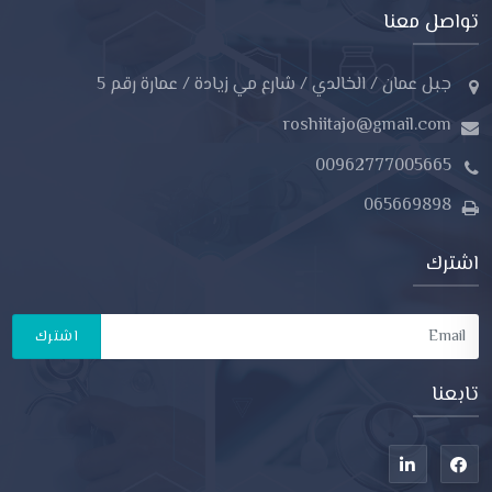
تواصل معنا
جبل عمان / الخالدي / شارع مي زيادة / عمارة رقم 5
roshiitajo@gmail.com
00962777005665
065669898
اشترك
اشترك
تابعنا