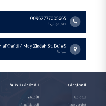
00962777005665
دعم مجاني !
 alKhaldi / May Ziadah St. Bul#5
عنواننا
المعلومات
القطاعات الطبية
نبذة عنا
الأطباء
تواصل معنا
المستشفيات