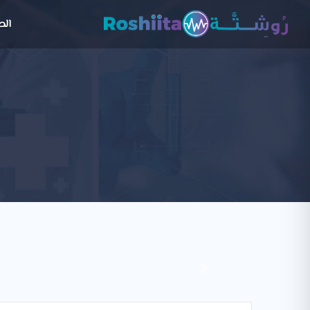
الص
Next