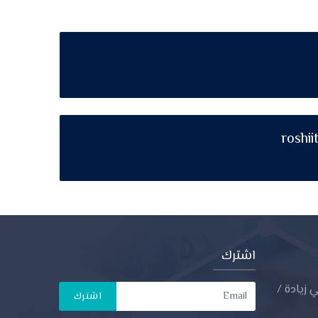
roshi
اشترك
 زيادة /
اشترك