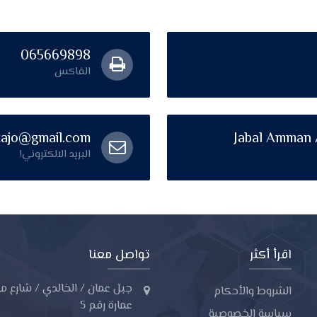
065669898
الفاكس
itajo@gmail.com
Jabal Amman /
البريد الالكتروني!
اقرأ أكثر
تواصل معنا
جبل عمان / الخالدي / شارع مي
الشروط والأحكام
عمارة رقم 5
سياسة الخصوصية