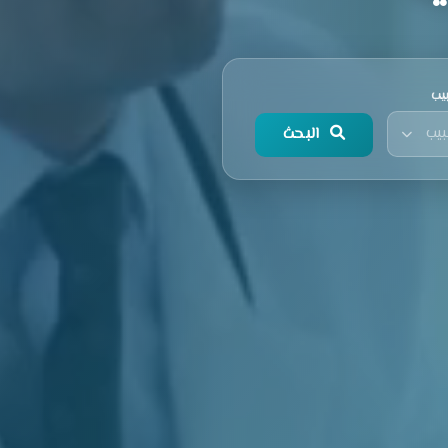
يب
بيب
البحث