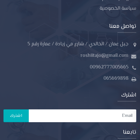
سياسة الخصوصية
تواصل معنا
جبل عمان / الخالدي / شارع مي زيادة / عمارة رقم 5
roshiitajo@gmail.com
00962777005665
065669898
اشترك
اشترك
تابعنا