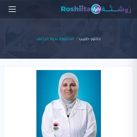
دكتور-طبيب
الدكتورة ندوة الزحلف