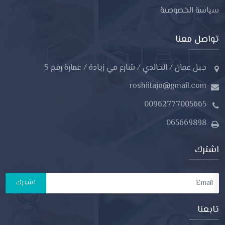
سياسة الخصوصية
تواصل معنا
جبل عمان / الخالدي / شارع مي زيادة / عمارة رقم 5
roshiitajo@gmail.com
00962777005665
065669898
اشترك
اشترك
تابعنا