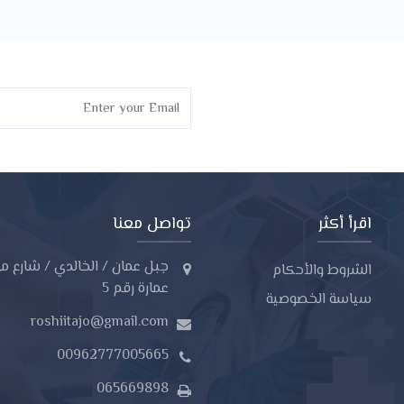
اقرأ أكثر
تواصل معنا
جبل عمان / الخالدي / شارع مي
الشروط والأحكام
عمارة رقم 5
سياسة الخصوصية
roshiitajo@gmail.com
00962777005665
065669898