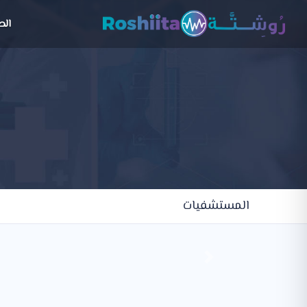
الص
المستشفيات
Next