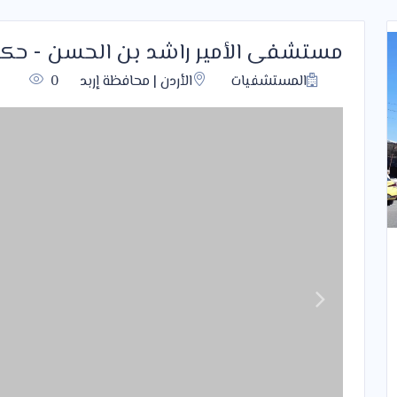
مستشفى الأمير راشد بن الحسن - حك
المستشفيات
الأردن | محافظة إربد
0