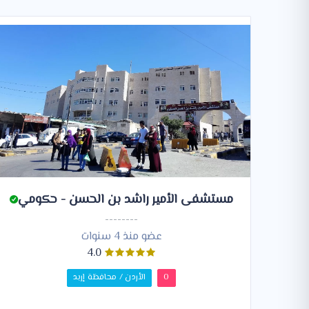
مستشفى الأمير راشد بن الحسن - حكومي
--------
عضو منذ 4 سنوات
4.0
0
الأردن / محافظة إربد