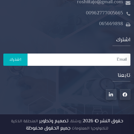
roshiitajo@gmail.com
00962777005665
065669898
اشترك
اشترك
تابعنا
حقوق النشر ©
2026
. تصميم وتطوير
روشتة
المنطقة الذكية
جميع الحقوق محفوظة
لتكنولوجيا المعلومات